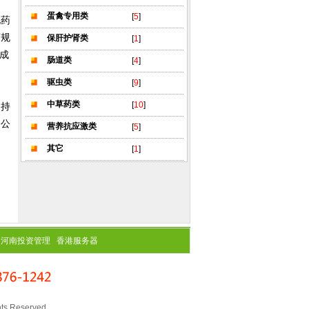
蛋禽专用类
[
5
]
化药
药规
保肝护肾类
[
1
]
组成
肠道类
[
4
]
驱虫类
[
9
]
中草药类
[
10
]
场持
和公
营养抗应激类
[
5
]
其它
[
1
]
河南投资管理
香港服务器
ts Reserved.