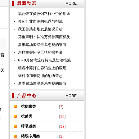
最新动态
MORE...
氧化镁在畜牧饲料行业中的用途
兽药行业面临的机遇与挑战
我国兽药市场发展情况分析
郑重声明：认准万邦兽药商标及...
夏季猪场降温最易忽视的细节
怎样掌握怀孕母猪的喂料量
率普
6～9月猪病流行特点及防治措施
素，
细说小苏打在养鸡业上的应用
。因
饲料添加剂使用的配伍禁忌
夏季猪场降温最易忽视的细节
产品中心
MORE...
抗病毒类
[
7
]
兽
抗菌类
约
[
19
]
呼吸道类
[
13
]
猪场专用类
[
1
]