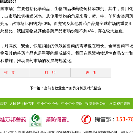
要组成部分
中国市场）主要包括化学药品、生物制品和药物饲料添加剂。其中，兽用
，占市场比例接近60%。从使用动物的角度来看，猪、牛、羊和禽类用
.5亿美元，占市场比例约为60%。而宠物及其他兽药产品是全球市场的重要
与此相比，我国宠物及其他兽药产品市场份额不到4%，存在较大差距。
加，对高效、安全、快速消除的低残留兽药的需求也在增长。全球兽药市
宠物及其他兽药产品也是重要的组成部分。我国在保障动物源性食品安全
策和措施，推动兽药市场的发展与规范化。
推 荐
打 印
关 闭
下一篇：
当前畜牧业生产形势分析及对策措施
联盟
人民银行征信中
中小企业协会
中小企业贷款
投资管理公司
河南资产管理
 2014-2015
郑州动物药品|兽药研发|动物保健品-郑州万邦兽药科技有限公司
All Righ