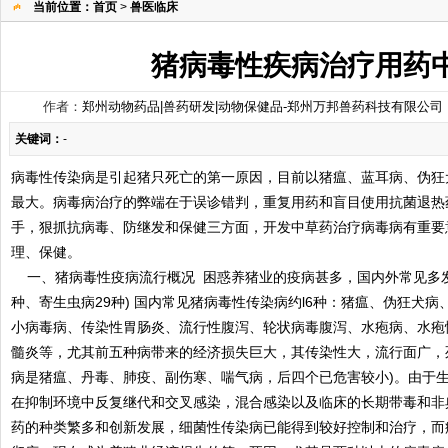
当前位置：
首页
>
兽医临床
猪病毒性疾病治疗用药
作者：
郑州动物药品|兽药研发|动物保健品-郑州万邦兽药科技有限公司
关键词：
-
病毒性传染病是引起猪只死亡的第一原因，目前以猪瘟、蓝耳病、伪狂
最大。病毒病治疗的弊端在于误诊错判，重复用药和盲目使用抗菌退热
手，狠抓抗病毒、防继发和保健三方面，开发中草药治疗病毒病有重要
理、保健。
一、猪病毒性疫病流行概况 困惑养猪业的疫病甚多，国内外常见多发的不
种、寄生虫病29种) 国内常见猪病毒性传染病约l6种：猪瘟、伪狂犬
小病毒病、传染性胃肠炎、流行性腹泻、轮状病毒腹泻、水疱病、水疱
髓炎等，尤其前五种病带来的经济损失巨大，其传染性大，流行面广，死
病是猪瘟、丹毒、肺疫、副伤寒、喘气病，后四个已危害较小)。由于
在抑制环境中反复继代和交叉感染，混合感染以及临床的长期带毒和非
药的种类繁多和创新发展，细菌性传染病已能得到较好控制和治疗，而