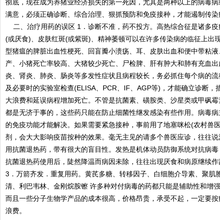
彻底，现在成为养猪业经济损失的第一死因，尤其是两种以上的病毒病
满意，必须正确诊断、综合治理、狠抓预防和免疫接种，才能遏制传染
二、治疗用药的误区 1．诊断不准，药不投方。高热综合征是诸多疫
(或厌食)、皮肤红斑(或紫斑)、精神萎顿可以在许多传染病的临征上出
型猪瘟的脾脏出血性梗死、回盲瓣小溃疡、耳、皮肤出血和便中带粘液
产、小猪死亡率较高、大猪较少死亡、尸检脾、肝有肿大和肺有充血出
炎、肾炎、肺炎、肠炎等多发性症状且病程较长，务必抓住每个病的流
及必要时的实验室检查(ELISA、PCR、IF、AGP等)，才能确立诊
大浪费和延误病程增加死亡。不管是抗菌素、磺胺类、沙星类或甲砜霉
都是无济于事的，这些药只能在防止细菌性继发感染有些作用。病毒病
的免疫功能才能解决。如果需要紧急接种，事前用了地塞咪松(农村兽医
剂，会大大影响疫苗按种的效果。毫无主见的请多个兽医应诊，往往说
用抗菌退热药，带有很大的盲目性。发热是机体动员防御系统对抗病毒
抗菌退热药使用后，陡然降温而病因未除，往往出现厌食和病原继续作
3．万箭齐发．重复用药。黄芪多糖、转移因子、白细胞介导素、聚肌
清、利巴韦林、金刚烷胺镲 许多种对付病毒的药都只能是辅助性和增
而且一些分子生物学产品的成本很高，价格昂贵，承受不起，一定要按
浪费。