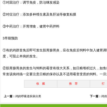
①对因治疗：调节免疫，防冶继发感染
②对症治疗：添加多种维生素及鱼肝油等修复粘膜
③中药治疗：开胃增食，健胃中药拌料
3早期预防
①有的鸡群首免后即可发生肌胃腺胃炎，应在免疫后饲料中加入健胃调
度，可阻止本病的发生。
②肌胃腺胃炎的发生与饲料的霉变有很大关系，如日粮堆积过久，如鱼
常发该病鸡场一定要注意日粮的保存以及不适用霉变变质的饲料。一旦
收 藏
推 荐
打
上一篇：
鸡的呼吸道疾病分类
下一篇：
鸡传