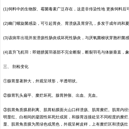
(1)饲料中的生物胺、霉菌毒素广泛存在，这是非传染性地 更换饲料后
(2)幽门螺旋菌感染，可引起胃炎、胃溃疡及胃穿孔，多发于成年鸡和
(3)该病常出现并发溃疡性肠炎或坏死性肠炎，与厌氧菌梭状芽胞杆菌
(4)直升飞机羽：即翅膀翼羽基部不完全断裂，断裂羽毛与体躯垂直，
三、 剖检变化
①腺胃显著肿大，外观呈球形，半透明状。
②腺胃乳头扁平、糜烂坏死。腺胃肿胀、出血、充血。
③肌胃角质膜易剥离、肌胃粘膜面火山口样溃疡、肌胃糜烂。肌胃内径
明显红、白相间的凝固性坏死灶或斑，和腺胃连接处呈不同程度的糜烂
显、肌胃角质膜为黑绿色或黑色，外观呈树皮样，上有糜烂区和溃疡灶