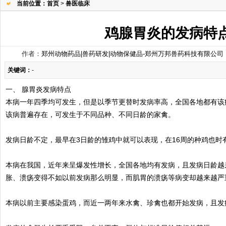
当前位置：
首页
>
兽医临床
鸡腺胃炎的发病特
作者：
郑州动物药品|兽药研发|动物保健品-郑州万邦兽药科技有限公司
关键词：
-
一、 腺胃炎发病特点
本病一年四季均可发生，但是以季节更替时发病率高，全国各地都有该
该病普遍存在，可发生于不同品种、不同日龄的家禽。
发病日龄不定，最早在3日龄的雏鸡中就可以表现，在16周的种鸡也时有
本病在我国，近年来呈爆发性增长，全国各地均有发病，且发病日龄越
胀、溃疡变得不如以前发病那么明显，而肌胃的溃疡等病变却越来越严
本病以前主要感染蛋鸡，而近一两年来水禽、珍禽也都开始发病，且发