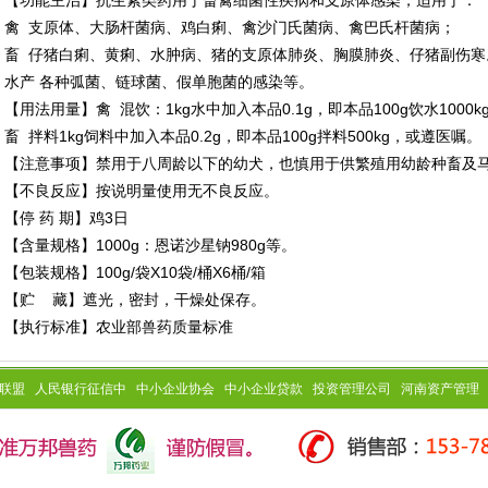
【功能主治】抗生素类药用于畜禽细菌性疾病和支原体感染，适用于：
禽 支原体、大肠杆菌病、鸡白痢、禽沙门氏菌病、禽巴氏杆菌病；
畜 仔猪白痢、黄痢、水肿病、猪的支原体肺炎、胸膜肺炎、仔猪副伤寒
水产 各种弧菌、链球菌、假单胞菌的感染等。
【用法用量】禽 混饮：1kg水中加入本品0.1g，即本品100g饮水100
畜 拌料1kg饲料中加入本品0.2g，即本品100g拌料500kg，或遵医嘱。
【注意事项】禁用于八周龄以下的幼犬，也慎用于供繁殖用幼龄种畜及
【不良反应】按说明量使用无不良反应。
【停 药 期】鸡3日
【含量规格】1000g：恩诺沙星钠980g等。
【包装规格】100g/袋X10袋/桶X6桶/箱
【贮 藏】遮光，密封，干燥处保存。
【执行标准】农业部兽药质量标准
联盟
人民银行征信中
中小企业协会
中小企业贷款
投资管理公司
河南资产管理