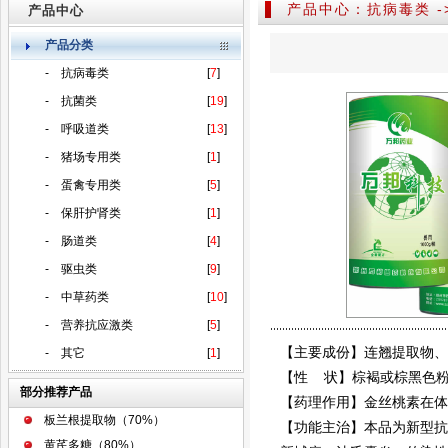
产品中心：抗病毒类 -
产品中心
产品分类
-
抗病毒类
[
7
]
-
抗菌类
[
19
]
-
呼吸道类
[
13
]
-
猪场专用类
[
1
]
-
蛋禽专用类
[
5
]
-
保肝护肾类
[
1
]
-
肠道类
[
4
]
-
驱虫类
[
9
]
-
中草药类
[
10
]
-
营养抗应激类
[
5
]
【主要成份】连翘提取物、
-
其它
[
1
]
【性 状】棕褐或棕黑色
部分推荐产品
【药理作用】金丝桃素在体
板兰根提取物（70%）
【功能主治】本品为新型抗
黄芪多糖（80%）