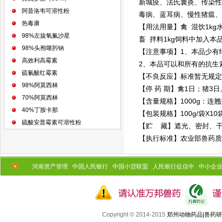
新城疫、法氏囊炎、传染性
阿昔洛韦可溶性粉
毒病、蓝耳病、慢性猪瘟、
热毒康
【用法用量】禽 混饮1kg
98%左旋氧氟沙星
畜 拌料1kg饲料中加入本品
98%头孢噻肟钠
【注意事项】1、本品少有
高效利高霉素
2、本品可以和所有的抗生
硫氰酸红霉素
【不良反应】标准暂无规定
98%阿莫西林
【停 药 期】禽1日；猪3日
70%阿莫西林
【含量规格】1000g：连翘
40%丁胺卡那
【包装规格】100g/袋X10袋
硫酸安普霉素可溶性粉
【贮 藏】遮光、密封、
【执行标准】农业部兽药质
河南资产管理
中国人民银行
中国小贷联盟
人民银行征信中
中小企
Copyright © 2014-2015
郑州动物药品|兽药